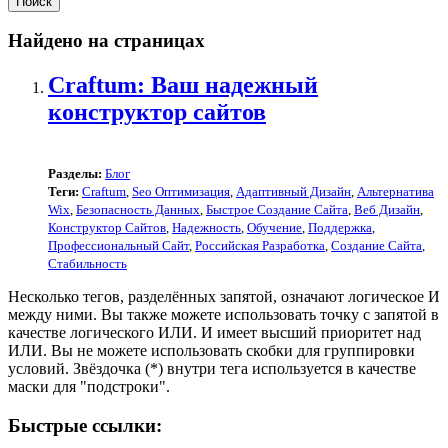
Найдено на страницах
Craftum: Ваш надежный
конструктор сайтов
Разделы:
Блог
Теги:
Craftum
,
Seo Оптимизация
,
Адаптивный Дизайн
,
Альтернатива
Wix
,
Безопасность Данных
,
Быстрое Создание Сайта
,
Веб Дизайн
,
Конструктор Сайтов
,
Надежность
,
Обучение
,
Поддержка
,
Профессиональный Сайт
,
Российская Разработка
,
Создание Сайта
,
Стабильность
Несколько тегов, разделённых запятой, означают логическое И
между ними. Вы также можете использовать точку с запятой в
качестве логического ИЛИ. И имеет высший приоритет над
ИЛИ. Вы не можете использовать скобки для группировки
условий. Звёздочка (*) внутри тега используется в качестве
маски для "подстроки".
Быстрые ссылки: