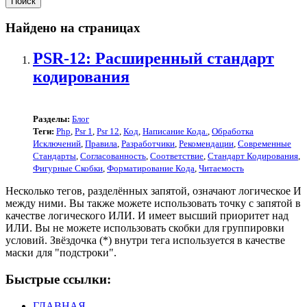
Найдено на страницах
PSR-12: Расширенный стандарт
кодирования
Разделы:
Блог
Теги:
Php
,
Psr 1
,
Psr 12
,
Код
,
Написание Кода.
,
Обработка
Исключений
,
Правила
,
Разработчики
,
Рекомендации
,
Современные
Стандарты
,
Согласованность
,
Соответствие
,
Стандарт Кодирования
,
Фигурные Скобки
,
Форматирование Кода
,
Читаемость
Несколько тегов, разделённых запятой, означают логическое И
между ними. Вы также можете использовать точку с запятой в
качестве логического ИЛИ. И имеет высший приоритет над
ИЛИ. Вы не можете использовать скобки для группировки
условий. Звёздочка (*) внутри тега используется в качестве
маски для "подстроки".
Быстрые ссылки:
ГЛАВНАЯ