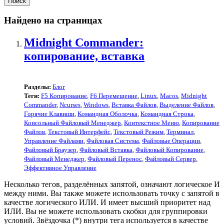
Найдено на страницах
Midnight Commander:
копирование, вставка
Разделы:
Блог
Теги:
F5 Копирование
,
F6 Перемещение
,
Linux
,
Macos
,
Midnight
Commander
,
Ncurses
,
Windows
,
Вставка Файлов
,
Выделение Файлов
,
Горячие Клавиши
,
Командная Оболочка
,
Командная Строка
,
Консольный Файловый Менеджер
,
Контекстное Меню
,
Копирование
Файлов
,
Текстовый Интерфейс
,
Текстовый Режим
,
Терминал
,
Управление Файлами
,
Файловая Система
,
Файловые Операции
,
Файловый Браузер
,
Файловый Вставка
,
Файловый Копирование
,
Файловый Менеджер
,
Файловый Перенос
,
Файловый Сервер
,
Эффективное Управление
Несколько тегов, разделённых запятой, означают логическое И
между ними. Вы также можете использовать точку с запятой в
качестве логического ИЛИ. И имеет высший приоритет над
ИЛИ. Вы не можете использовать скобки для группировки
условий. Звёздочка (*) внутри тега используется в качестве