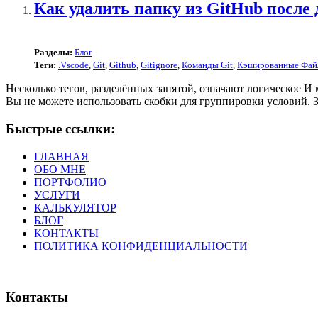
Как удалить папку из GitHub после д
Разделы:
Блог
Теги:
.Vscode
,
Git
,
Github
,
Gitignore
,
Команды Git
,
Кэшированные Фай
Несколько тегов, разделённых запятой, означают логическое И
Вы не можете использовать скобки для группировки условий. Зв
Быстрые ссылки:
ГЛАВНАЯ
ОБО МНЕ
ПОРТФОЛИО
УСЛУГИ
КАЛЬКУЛЯТОР
БЛОГ
КОНТАКТЫ
ПОЛИТИКА КОНФИДЕНЦИАЛЬНОСТИ
Контакты