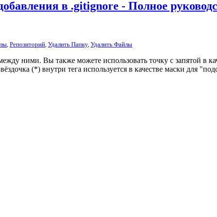
обавления в .gitignore - Полное руковод
лы
,
Репозиторий
,
Удалить Папку
,
Удалить Файлы
 между ними. Вы также можете использовать точку с запятой в 
ёздочка (*) внутри тега используется в качестве маски для "под